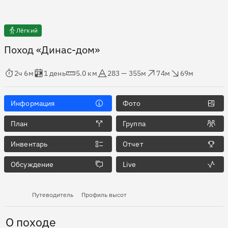
Лёгкий
Поход «Динас-дом»
мя в пути
Оценка в днях
Дистанция
Абсолютная высота
Набор высоты
Сброс высоты
2ч 6м
1 день
5.0 км
283 — 355м
74м
69м
Информация
Фото
План
Группа
Инвентарь
Отчет
Обсуждение
Live
Путеводитель
Профиль высот
О походе