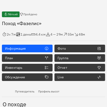
Есть отчёты
Лёгкий
Пройдено
Поход «Фазелис»
мя в пути
Оценка в днях
Дистанция
Абсолютная высота
Набор высоты
Сброс высоты
2ч 7м
1 день
4.4 км
4 — 29м
55м
48м
Информация
Фото
План
Группа
Инвентарь
Отчет
Обсуждение
Live
Путеводитель
Профиль высот
О походе