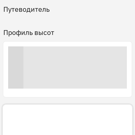
Путеводитель
Профиль высот
3D тур
Готовим 3D-тур…