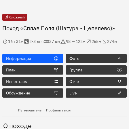
Сложный
Поход «Сплав Поля (Шатура - Цепелево)»
мя в пути
Оценка в днях
Дистанция
Абсолютная высота
Набор высоты
Сброс высоты
16ч 31м
2-3 дня
37 км
98 — 122м
265м
274м
Информация
Фото
План
Группа
Инвентарь
Отчет
Обсуждение
Live
Путеводитель
Профиль высот
О походе