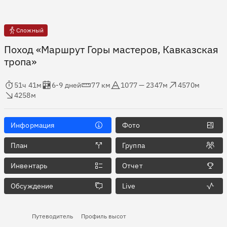
Сложный
Поход «Маршрут Горы мастеров, Кавказская
тропа»
мя в пути
Оценка в днях
Дистанция
Абсолютная высота
Набор высоты
ос высоты
51ч 41м
6-9 дней
77 км
1077 — 2347м
4570м
4258м
Информация
Фото
План
Группа
Инвентарь
Отчет
Обсуждение
Live
Путеводитель
Профиль высот