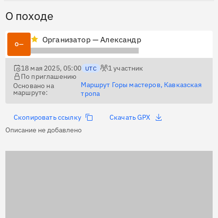
О походе
Организатор — Александр
О—
18 мая 2025, 05:00
1
участник
UTC
По приглашению
Маршрут Горы мастеров, Кавказская
Основано на
маршруте:
тропа
Скопировать ссылку
Скачать GPX
Описание не добавлено