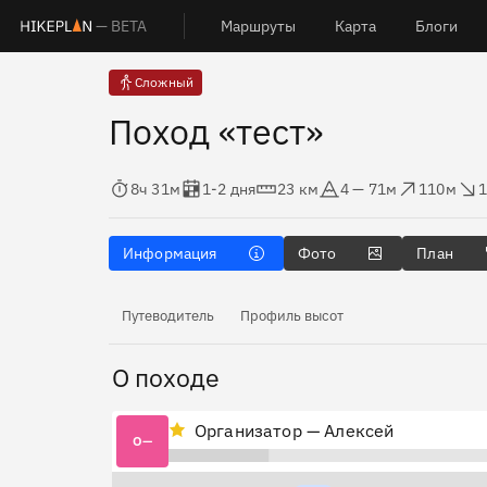
— BETA
Маршруты
Карта
Блоги
Сложный
Поход «тест»
Время в пути
Оценка в днях
Дистанция
Абсолютная высота
Набор высоты
Сброс вы
8ч 31м
1-2 дня
23 км
4 — 71м
110м
Информация
Фото
План
Путеводитель
Профиль высот
О походе
Организатор — Алексей
О—