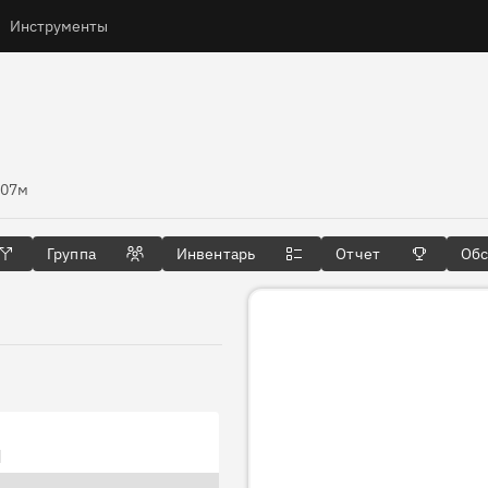
Инструменты
соты
107м
Группа
Инвентарь
Отчет
Об