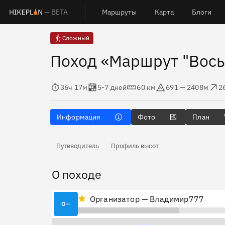
— BETA
Маршруты
Карта
Блоги
Сложный
Поход «Маршрут "Вос
Время в пути
Оценка в днях
Дистанция
Абсолютная высота
Набор выс
С
36ч 17м
5-7 дней
60 км
691 — 2408м
2
Информация
Фото
План
Путеводитель
Профиль высот
О походе
Организатор — Владимир777
О—