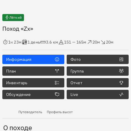
Лёгкий
Поход «Zx»
мя в пути
Оценка в днях
Дистанция
Абсолютная высота
Набор высоты
Сброс высоты
1ч 23м
1 день
3.6 км
151 — 165м
20м
20м
Информация
Фото
План
Группа
Инвентарь
Отчет
Обсуждение
Live
Путеводитель
Профиль высот
О походе