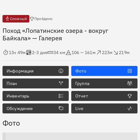
Есть отчёты
Сложный
Пройдено
Поход «Лопатинские озера - вокруг
Байкала»
— Галерея
мя в пути
Оценка в днях
Дистанция
Абсолютная высота
Набор высоты
Сброс высоты
13ч 49м
2-3 дня
34 км
106 — 161м
223м
219м
Информация
Фото
План
Группа
Инвентарь
Отчет
Обсуждение
Live
Фото