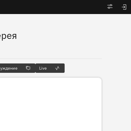
Войти
ерея
суждение
Live