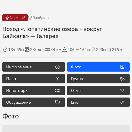
Есть отчёты
Сложный
Пройдено
Поход «Лопатинские озера - вокруг
Байкала»
— Галерея
мя в пути
Оценка в днях
Дистанция
Абсолютная высота
Набор высоты
Сброс высоты
13ч 49м
2-3 дня
34 км
106 — 161м
223м
219м
Информация
Фото
План
Группа
Инвентарь
Отчет
Обсуждение
Live
Фото