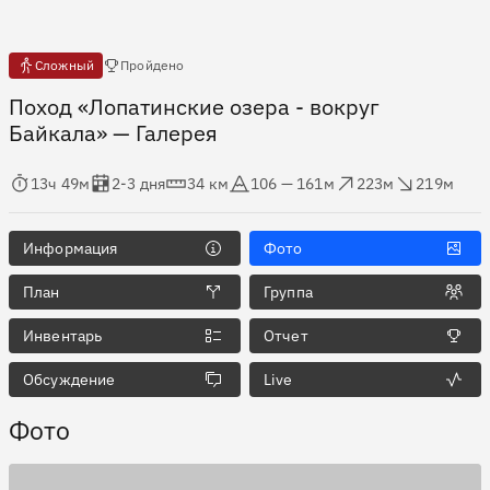
Есть отчёты
Сложный
Пройдено
Поход «Лопатинские озера - вокруг
Байкала»
— Галерея
мя в пути
Оценка в днях
Дистанция
Абсолютная высота
Набор высоты
Сброс высоты
13ч 49м
2-3 дня
34 км
106 — 161м
223м
219м
Информация
Фото
План
Группа
Инвентарь
Отчет
Обсуждение
Live
Фото