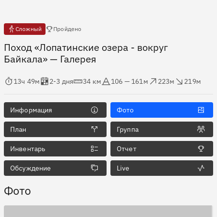
Есть отчёты
Сложный
Пройдено
Поход «Лопатинские озера - вокруг
Байкала»
— Галерея
мя в пути
Оценка в днях
Дистанция
Абсолютная высота
Набор высоты
Сброс высоты
13ч 49м
2-3 дня
34 км
106 — 161м
223м
219м
Информация
Фото
План
Группа
Инвентарь
Отчет
Обсуждение
Live
Фото