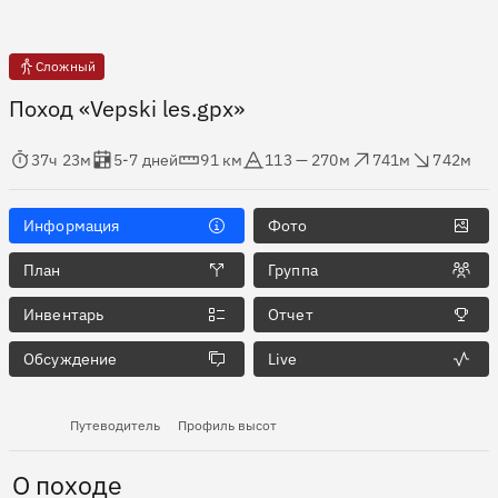
Сложный
Поход «Vepski les.gpx»
мя в пути
Оценка в днях
Дистанция
Абсолютная высота
Набор высоты
Сброс высоты
37ч 23м
5-7 дней
91 км
113 — 270м
741м
742м
Информация
Фото
План
Группа
Инвентарь
Отчет
Обсуждение
Live
Путеводитель
Профиль высот
О походе