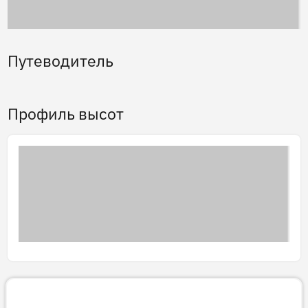
Путеводитель
Профиль высот
3D тур
Готовим 3D-тур…