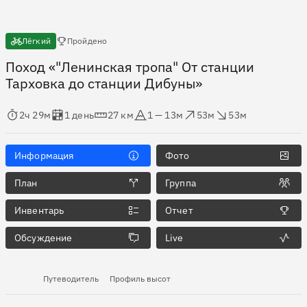
Есть отчёты
Лёгкий
Пройдено
Поход «"Ленинская тропа" От станции
Тарховка до станции Дибуны»
мя в пути
Оценка в днях
Дистанция
Абсолютная высота
Набор высоты
Сброс высоты
2ч 29м
1 день
27 км
1 — 13м
53м
53м
Информация
Фото
План
Группа
Инвентарь
Отчет
Обсуждение
Live
Путеводитель
Профиль высот