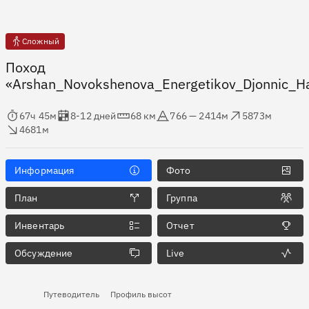
Сложный
Поход
«Arshan_Novokshenova_Energetikov_Djonnic_Ha
мя в пути
Оценка в днях
Дистанция
Абсолютная высота
Набор высоты
ос высоты
67ч 45м
8-12 дней
68 км
766 — 2414м
5873м
4681м
Информация
Фото
План
Группа
Инвентарь
Отчет
Обсуждение
Live
Путеводитель
Профиль высот