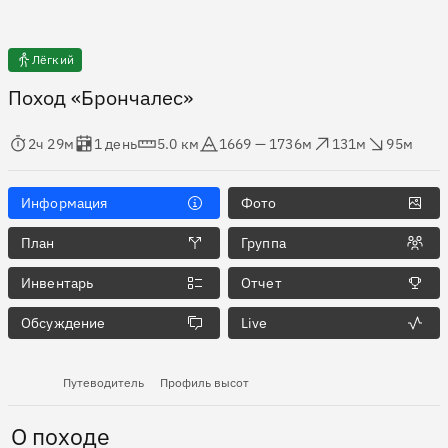
Лёгкий
Поход «Брончалес»
мя в пути
Оценка в днях
Дистанция
Абсолютная высота
Набор высоты
Сброс высоты
2ч 29м
1 день
5.0 км
1669 — 1736м
131м
95м
Информация
Фото
План
Группа
Инвентарь
Отчет
Обсуждение
Live
Путеводитель
Профиль высот
О походе