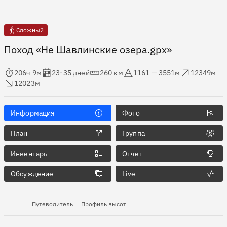
Сложный
Поход «Не Шавлинские озера.gpx»
мя в пути
Оценка в днях
Дистанция
Абсолютная высота
Набор высоты
ос высоты
206ч 9м
23-35 дней
260 км
1161 — 3551м
12349м
12023м
Информация
Фото
План
Группа
Инвентарь
Отчет
Обсуждение
Live
Путеводитель
Профиль высот