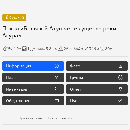
Средний
Поход «Большой Ахун через ущелье реки
Агура»
мя в пути
Оценка в днях
Дистанция
Абсолютная высота
Набор высоты
Сброс высоты
5ч 19м
1 день
5.8 км
26 — 664м
719м
80м
Информация
Фото
План
Группа
Инвентарь
Отчет
Обсуждение
Live
Путеводитель
Профиль высот