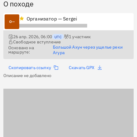
О походе
Организатор — Sergei
О—
26 апр. 2026, 06:00
1
участник
UTC
Свободное вступление
Большой Ахун через ущелье реки
Основано на
маршруте:
Агура
Скопировать ссылку
Скачать GPX
Описание не добавлено