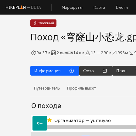
— BETA
Маршруты
Карта
Блоги
Сложный
Поход «穹窿山小恐龙.gp
Время в пути
Оценка в днях
Дистанция
Абсолютная высота
Набор высоты
Сброс вы
9ч 37м
2 дня
14 км
13 — 290м
993м
Информация
Фото
План
Путеводитель
Профиль высот
О походе
Организатор — yumuyao
О—