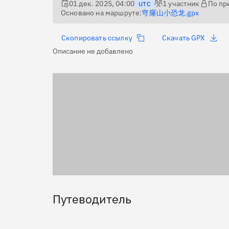
01 дек. 2025, 04:00
1
участник
По пр
UTC
Основано на маршруте:
穹窿山小恐龙.gpx
Скопировать ссылку
Скачать GPX
Описание не добавлено
Путеводитель