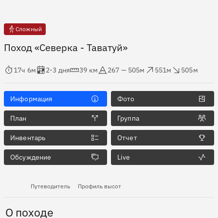
Сложный
Поход «Северка - Таватуй»
мя в пути
Оценка в днях
Дистанция
Абсолютная высота
Набор высоты
Сброс высоты
17ч 6м
2-3 дня
39 км
267 — 505м
551м
505м
Информация
Фото
План
Группа
Инвентарь
Отчет
Обсуждение
Live
Путеводитель
Профиль высот
О походе