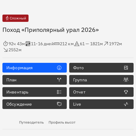
Сложный
Поход «Приполярный урал 2026»
мя в пути
Оценка в днях
Дистанция
Абсолютная высота
Набор высоты
ос высоты
92ч 43м
11-16 дней
212 км
61 — 1821м
1972м
2552м
Информация
Фото
План
Группа
Инвентарь
Отчет
Обсуждение
Live
Путеводитель
Профиль высот