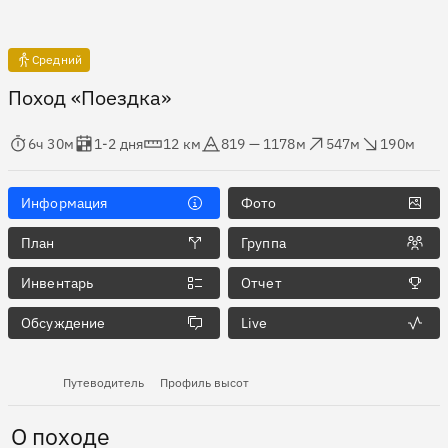
Средний
Поход «Поездка»
мя в пути
Оценка в днях
Дистанция
Абсолютная высота
Набор высоты
Сброс высоты
6ч 30м
1-2 дня
12 км
819 — 1178м
547м
190м
Информация
Фото
План
Группа
Инвентарь
Отчет
Обсуждение
Live
Путеводитель
Профиль высот
О походе