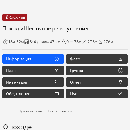
Сложный
Поход «Шесть озер - круговой»
мя в пути
Оценка в днях
Дистанция
Абсолютная высота
Набор высоты
Сброс высоты
18ч 32м
3-4 дня
47 км
0 — 78м
276м
276м
Информация
Фото
План
Группа
Инвентарь
Отчет
Обсуждение
Live
Путеводитель
Профиль высот
О походе