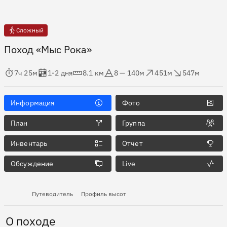
Сложный
Поход «Мыс Рока»
мя в пути
Оценка в днях
Дистанция
Абсолютная высота
Набор высоты
Сброс высоты
7ч 25м
1-2 дня
8.1 км
8 — 140м
451м
547м
Информация
Фото
План
Группа
Инвентарь
Отчет
Обсуждение
Live
Путеводитель
Профиль высот
О походе