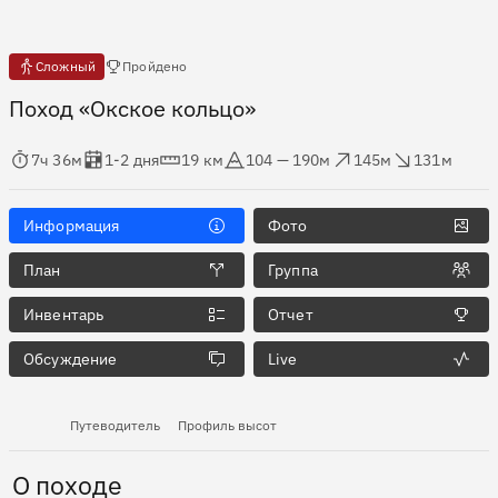
Есть отчёты
Сложный
Пройдено
Поход «Окское кольцо»
мя в пути
Оценка в днях
Дистанция
Абсолютная высота
Набор высоты
Сброс высоты
7ч 36м
1-2 дня
19 км
104 — 190м
145м
131м
Информация
Фото
План
Группа
Инвентарь
Отчет
Обсуждение
Live
Путеводитель
Профиль высот
О походе