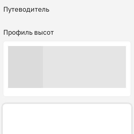
Путеводитель
Профиль высот
3D тур
Готовим 3D-тур…