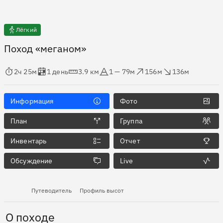
Лёгкий
Поход «меганом»
мя в пути
Оценка в днях
Дистанция
Абсолютная высота
Набор высоты
Сброс высоты
2ч 25м
1 день
3.9 км
1 — 79м
156м
136м
Информация
Фото
План
Группа
Инвентарь
Отчет
Обсуждение
Live
Путеводитель
Профиль высот
О походе