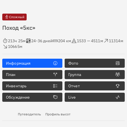
Сложный
Поход «5кс»
мя в пути
Оценка в днях
Дистанция
Абсолютная высота
Набор высоты
ос высоты
213ч 25м
24-36 дней
204 км
1533 — 4511м
11314м
10665м
Информация
Фото
План
Группа
Инвентарь
Отчет
Обсуждение
Live
Путеводитель
Профиль высот