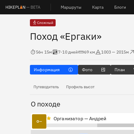
— BETA
Маршруты
Карта
Блоги
Сложный
Поход «Ергаки»
Время в пути
Оценка в днях
Дистанция
Абсолютная высота
Набор 
56ч 15м
7-10 дней
69 км
1003 — 2015м
Информация
Фото
План
Путеводитель
Профиль высот
О походе
Организатор — Андрей
О—