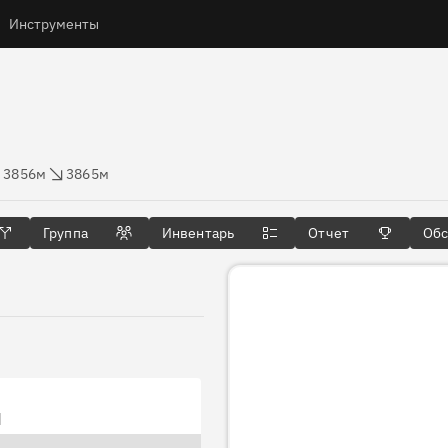
Инструменты
высоты
Сброс высоты
3856м
3865м
Группа
Инвентарь
Отчет
Об