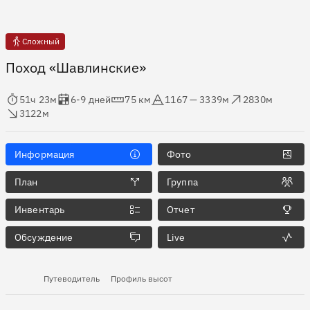
Сложный
Поход «Шавлинские»
мя в пути
Оценка в днях
Дистанция
Абсолютная высота
Набор высоты
ос высоты
51ч 23м
6-9 дней
75 км
1167 — 3339м
2830м
3122м
Информация
Фото
План
Группа
Инвентарь
Отчет
Обсуждение
Live
Путеводитель
Профиль высот