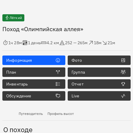
Лёгкий
Поход «Олимпийская аллея»
мя в пути
Оценка в днях
Дистанция
Абсолютная высота
Набор высоты
Сброс высоты
1ч 28м
1 день
4.2 км
252 — 265м
18м
21м
Информация
Фото
План
Группа
Инвентарь
Отчет
Обсуждение
Live
Путеводитель
Профиль высот
О походе