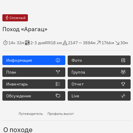
Сложный
Поход «Арагац»
мя в пути
Оценка в днях
Дистанция
Абсолютная высота
Набор высоты
Сброс высоты
14ч 32м
2-3 дня
18 км
2147 — 3884м
1766м
30м
Информация
Фото
План
Группа
Инвентарь
Отчет
Обсуждение
Live
Путеводитель
Профиль высот
О походе