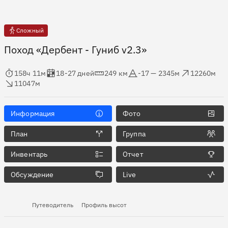
Сложный
Поход «Дербент - Гуниб v2.3»
мя в пути
Оценка в днях
Дистанция
Абсолютная высота
Набор высоты
ос высоты
158ч 11м
18-27 дней
249 км
-17 — 2345м
12260м
11047м
Информация
Фото
План
Группа
Инвентарь
Отчет
Обсуждение
Live
Путеводитель
Профиль высот