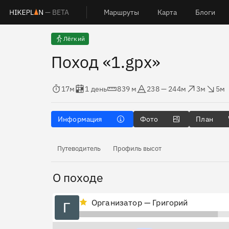
— BETA
Маршруты
Карта
Блоги
Лёгкий
Поход «1.gpx»
Время в пути
Оценка в днях
Дистанция
Абсолютная высота
Набор высоты
Сброс высо
17м
1 день
839 м
238 — 244м
3м
5м
Информация
Фото
План
Путеводитель
Профиль высот
О походе
Организатор — Григорий