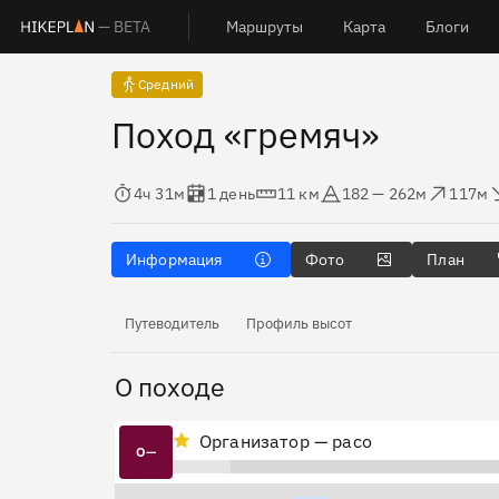
— BETA
Маршруты
Карта
Блоги
Средний
Поход «гремяч»
Время в пути
Оценка в днях
Дистанция
Абсолютная высота
Набор высоты
Сброс 
4ч 31м
1 день
11 км
182 — 262м
117м
Информация
Фото
План
Путеводитель
Профиль высот
О походе
Организатор — paco
О—