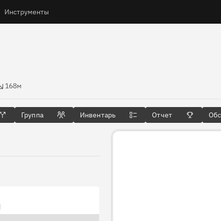
Инструменты
высоты
168м
Группа
Инвентарь
Отчет
Об