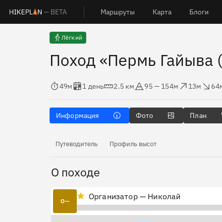
— BETA
Маршруты
Карта
Блоги
Лёгкий
Поход «Пермь Гайыва 
Время в пути
Оценка в днях
Дистанция
Абсолютная высота
Набор высоты
Сброс высо
49м
1 день
2.5 км
95 — 154м
13м
64
Информация
Фото
План
Путеводитель
Профиль высот
О походе
Организатор — Николай
О—