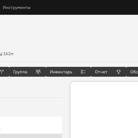
Инструменты
высоты
162м
Группа
Инвентарь
Отчет
Об