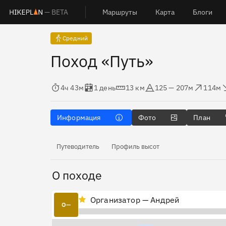
— BETA
Маршруты
Карта
Блоги
Средний
Поход «Путь»
Время в пути
Оценка в днях
Дистанция
Абсолютная высота
Набор высоты
Сброс 
4ч 43м
1 день
13 км
125 — 207м
114м
Информация
Фото
План
Путеводитель
Профиль высот
О походе
Организатор — Андрей
О—