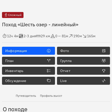
Сложный
Поход «Шесть озер - линейный»
мя в пути
Оценка в днях
Дистанция
Абсолютная высота
Набор высоты
Сброс высоты
12ч 4м
2-3 дня
29 км
0 — 81м
190м
165м
Информация
Фото
План
Группа
Инвентарь
Отчет
Обсуждение
Live
Путеводитель
Профиль высот
О походе