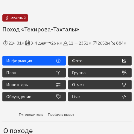
Сложный
Поход «Текирова-Тахталы»
мя в пути
Оценка в днях
Дистанция
Абсолютная высота
Набор высоты
Сброс высоты
21ч 31м
3-4 дня
26 км
11 — 2351м
2652м
884м
Информация
Фото
План
Группа
Инвентарь
Отчет
Обсуждение
Live
Путеводитель
Профиль высот
О походе