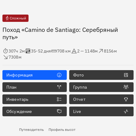
Сложный
Поход «Camino de Santiago: Серебряный
путь»
мя в пути
Оценка в днях
Дистанция
Абсолютная высота
Набор высоты
ос высоты
307ч 2м
35-52 дня
708 км
2 — 1148м
8156м
7308м
Информация
Фото
План
Группа
Инвентарь
Отчет
Обсуждение
Live
Путеводитель
Профиль высот