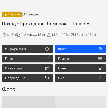
Есть отчёты
Средний
Пройдено
Поход «Проходное-Ломово»
— Галерея
мя в пути
Оценка в днях
Дистанция
Абсолютная высота
Набор высоты
Сброс высоты
6ч 5м
1-2 дня
15 км
132 — 227м
154м
154м
Информация
Фото
План
Группа
Инвентарь
Отчет
Обсуждение
Live
Фото