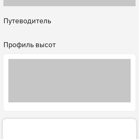
Путеводитель
Профиль высот
3D тур
Готовим 3D-тур…