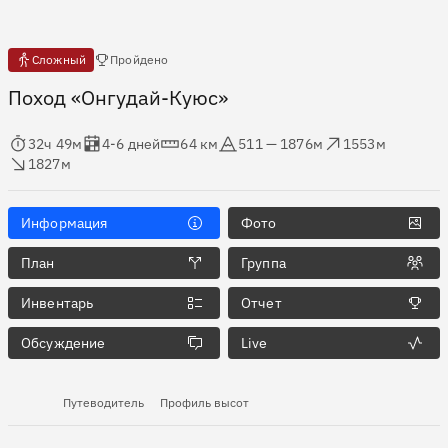
Есть отчёты
Сложный
Пройдено
Поход «Онгудай-Куюс»
мя в пути
Оценка в днях
Дистанция
Абсолютная высота
Набор высоты
ос высоты
32ч 49м
4-6 дней
64 км
511 — 1876м
1553м
1827м
Информация
Фото
План
Группа
Инвентарь
Отчет
Обсуждение
Live
Путеводитель
Профиль высот