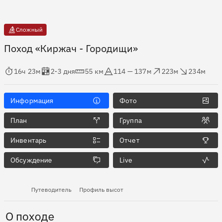
Сложный
Поход «Киржач - Городищи»
мя в пути
Оценка в днях
Дистанция
Абсолютная высота
Набор высоты
Сброс высоты
16ч 23м
2-3 дня
55 км
114 — 137м
223м
234м
Информация
Фото
План
Группа
Инвентарь
Отчет
Обсуждение
Live
Путеводитель
Профиль высот
О походе