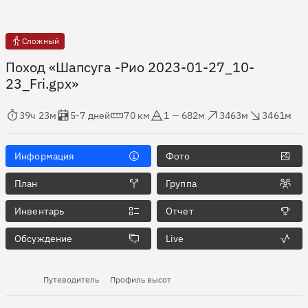
Сложный
Поход «Шапсуга -Рио 2023-01-27_10-
23_Fri.gpx»
мя в пути
Оценка в днях
Дистанция
Абсолютная высота
Набор высоты
Сброс высоты
39ч 23м
5-7 дней
70 км
1 — 682м
3463м
3461м
Информация
Фото
План
Группа
Инвентарь
Отчет
Обсуждение
Live
Путеводитель
Профиль высот