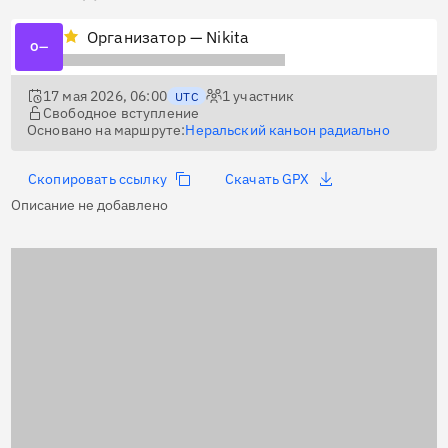
Организатор — Nikita
О—
17 мая 2026, 06:00
1
участник
UTC
Свободное вступление
Основано на маршруте:
Неральский каньон радиально
Скопировать ссылку
Скачать GPX
Описание не добавлено