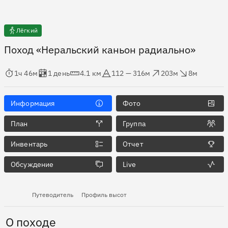
Лёгкий
Поход «Неральский каньон радиально»
мя в пути
Оценка в днях
Дистанция
Абсолютная высота
Набор высоты
Сброс высоты
1ч 46м
1 день
4.1 км
112 — 316м
203м
8м
Информация
Фото
План
Группа
Инвентарь
Отчет
Обсуждение
Live
Путеводитель
Профиль высот
О походе