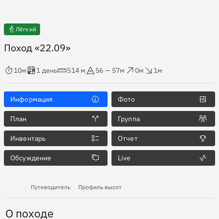
Лёгкий
Поход «22.09»
мя в пути
Оценка в днях
Дистанция
Абсолютная высота
Набор высоты
Сброс высоты
10м
1 день
514 м
56 — 57м
0м
1м
Информация
Фото
План
Группа
Инвентарь
Отчет
Обсуждение
Live
Путеводитель
Профиль высот
О походе