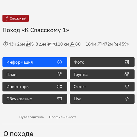
Сложный
Поход «К Спасскому 1»
мя в пути
Оценка в днях
Дистанция
Абсолютная высота
Набор высоты
Сброс высоты
43ч 26м
5-8 дней
110 км
80 — 184м
472м
459м
Информация
Фото
План
Группа
Инвентарь
Отчет
Обсуждение
Live
Путеводитель
Профиль высот
О походе