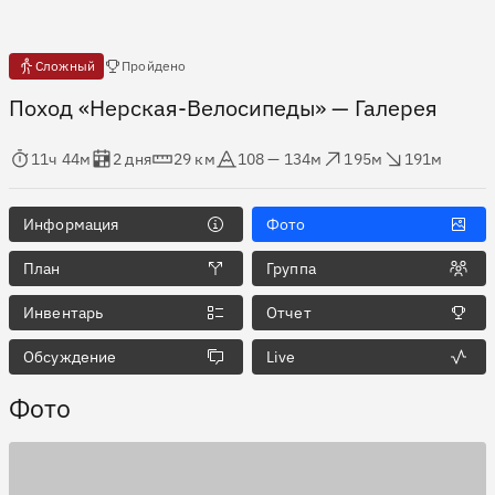
Есть отчёты
Сложный
Пройдено
Поход «Нерская-Велосипеды»
— Галерея
мя в пути
Оценка в днях
Дистанция
Абсолютная высота
Набор высоты
Сброс высоты
11ч 44м
2 дня
29 км
108 — 134м
195м
191м
Информация
Фото
План
Группа
Инвентарь
Отчет
Обсуждение
Live
Фото