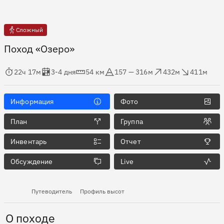
Сложный
Поход «Озеро»
мя в пути
Оценка в днях
Дистанция
Абсолютная высота
Набор высоты
Сброс высоты
22ч 17м
3-4 дня
54 км
157 — 316м
432м
411м
Информация
Фото
План
Группа
Инвентарь
Отчет
Обсуждение
Live
Путеводитель
Профиль высот
О походе