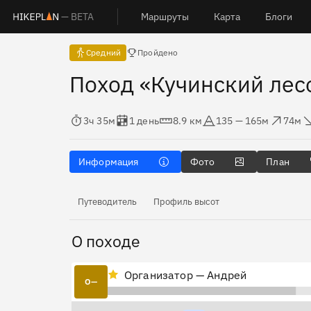
— BETA
Маршруты
Карта
Блоги
Есть отчёты
Средний
Пройдено
Поход «Кучинский лес
Время в пути
Оценка в днях
Дистанция
Абсолютная высота
Набор высоты
Сброс 
3ч 35м
1 день
8.9 км
135 — 165м
74м
Информация
Фото
План
Путеводитель
Профиль высот
О походе
Организатор — Андрей
О—