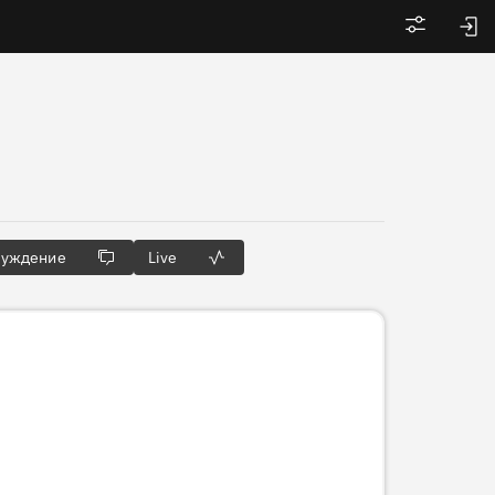
Войти
суждение
Live
Готовим 3D-тур…