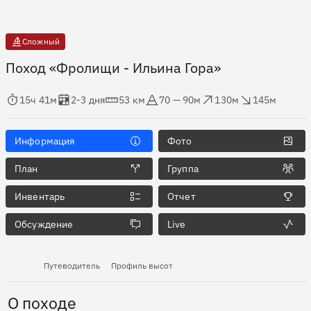
Сложный
Поход «Фролищи - Ильина Гора»
мя в пути
Оценка в днях
Дистанция
Абсолютная высота
Набор высоты
Сброс высоты
15ч 41м
2-3 дня
53 км
70 — 90м
130м
145м
Информация
Фото
План
Группа
Инвентарь
Отчет
Обсуждение
Live
Путеводитель
Профиль высот
О походе